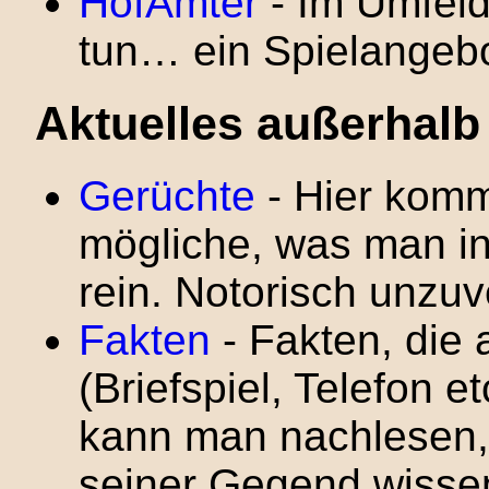
HofÄmter
- Im Umfeld
tun… ein Spielangeb
Aktuelles außerhalb
Gerüchte
- Hier komm
mögliche, was man in
rein. Notorisch unzuv
Fakten
- Fakten, die 
(Briefspiel, Telefon 
kann man nachlesen, 
seiner Gegend wisse