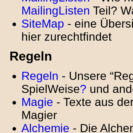
MailingListen
Teil? Wa
SiteMap
- eine Übers
hier zurechtfindet
Regeln
Regeln
- Unsere “Reg
SpielWeise
?
und and
Magie
- Texte aus de
Magier
Alchemie
- Die Alche