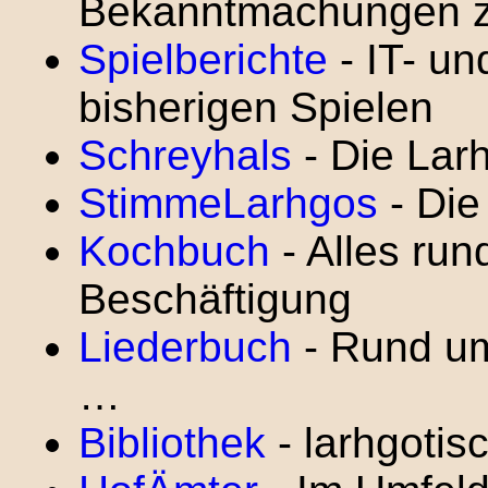
Bekanntmachungen z
Spielberichte
- IT- un
bisherigen Spielen
Schreyhals
- Die Lar
StimmeLarhgos
- Die
Kochbuch
- Alles run
Beschäftigung
Liederbuch
- Rund um
…
Bibliothek
- larhgotis