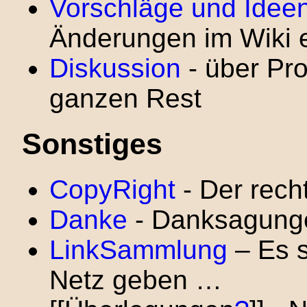
Vorschläge und Idee
Änderungen im Wiki e
Diskussion
- über Pr
ganzen Rest
Sonstiges
CopyRight
- Der recht
Danke
- Danksagung
LinkSammlung
– Es s
Netz geben …