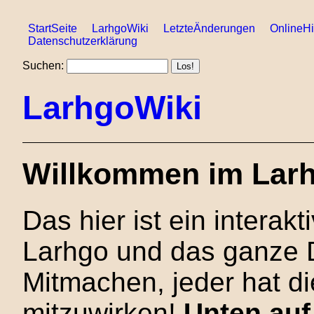
StartSeite
LarhgoWiki
LetzteÄnderungen
OnlineHi
Datenschutzerklärung
Suchen:
LarhgoWiki
Willkommen im Larh
Das hier ist ein interak
Larhgo und das ganze 
Mitmachen, jeder hat di
mitzuwirken!
Unten auf 