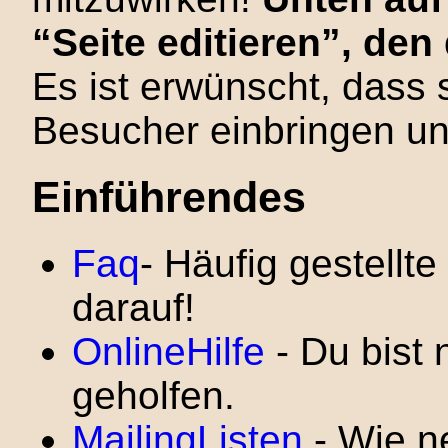
“Seite editieren”, de
Es ist erwünscht, dass 
Besucher einbringen und
Einführendes
Faq
- Häufig gestellt
darauf!
OnlineHilfe
- Du bist 
geholfen.
MailingListen
- Wie n