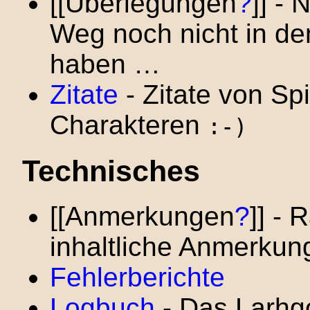
[[Überlegungen
?
]] -
Weg noch nicht in de
haben …
Zitate
- Zitate von Spi
Charakteren
:-)
Technisches
[[Anmerkungen
?
]] -
inhaltliche Anmerku
Fehlerberichte
Logbuch
- Das Larhgo