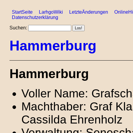
StartSeite
LarhgoWiki
LetzteÄnderungen
OnlineHi
Datenschutzerklärung
Suchen:
Hammerburg
Hammerburg
Voller Name: Grafsc
Machthaber: Graf Kla
Cassilda Ehrenholz
Verwaltung: Senescha