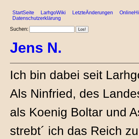
StartSeite
LarhgoWiki
LetzteÄnderungen
OnlineHi
Datenschutzerklärung
Suchen:
Jens N.
Ich bin dabei seit Larhg
Als Ninfried, des Land
als Koenig Boltar und A
strebt´ ich das Reich z