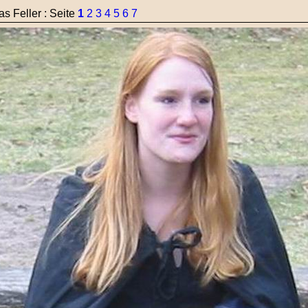
s Feller : Seite
1
2
3
4
5
6
7